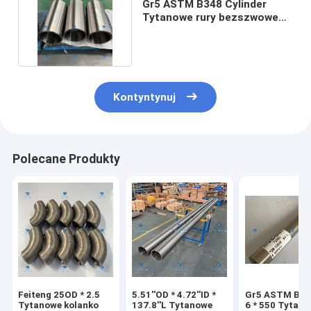
Gr5 ASTM B348 Cylinder
Tytanowe rury bezszwowe
350OD * 310ID * 780L
Kontyntynuj
Polecane Produkty
Feiteng 25OD * 2.5
5.51''OD * 4.72''ID *
Gr5 ASTM B348
Tytanowe kolanko
137.8''L Tytanowe
6 * 550 Tytan