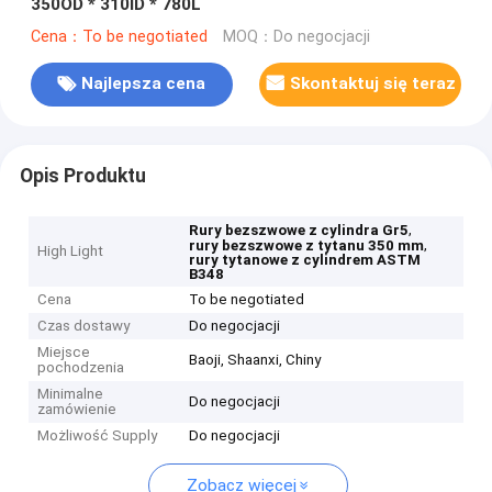
350OD * 310ID * 780L
Cena：To be negotiated
MOQ：Do negocjacji
Najlepsza cena
Skontaktuj się teraz
Opis Produktu
,
Rury bezszwowe z cylindra Gr5
,
rury bezszwowe z tytanu 350 mm
High Light
rury tytanowe z cylindrem ASTM
B348
Cena
To be negotiated
Czas dostawy
Do negocjacji
Miejsce
Baoji, Shaanxi, Chiny
pochodzenia
Minimalne
Do negocjacji
zamówienie
Możliwość Supply
Do negocjacji
Zobacz więcej