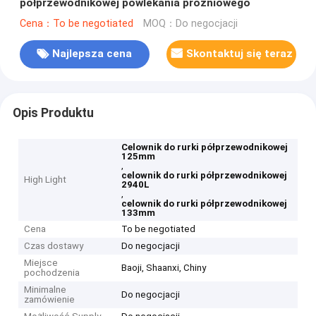
półprzewodnikowej powlekania próżniowego
Cena：To be negotiated
MOQ：Do negocjacji
Najlepsza cena
Skontaktuj się teraz
Opis Produktu
Celownik do rurki półprzewodnikowej
125mm
,
celownik do rurki półprzewodnikowej
High Light
2940L
,
celownik do rurki półprzewodnikowej
133mm
Cena
To be negotiated
Czas dostawy
Do negocjacji
Miejsce
Baoji, Shaanxi, Chiny
pochodzenia
Minimalne
Do negocjacji
zamówienie