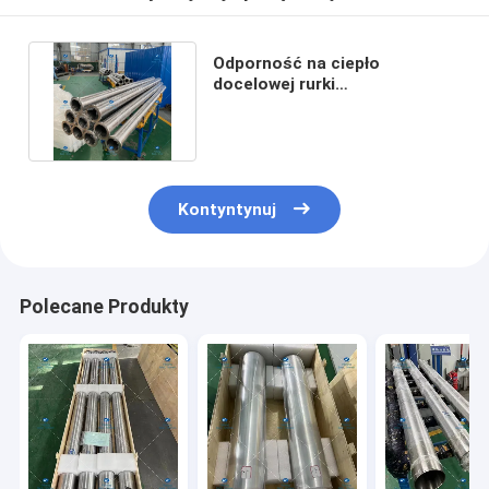
Odporność na ciepło
docelowej rurki
półprzewodnikowej
powlekania próżniowego
Kontyntynuj
Polecane Produkty