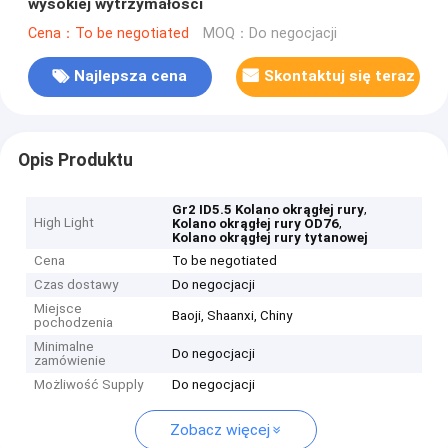
wysokiej wytrzymałości
Cena：To be negotiated
MOQ：Do negocjacji
Najlepsza cena
Skontaktuj się teraz
Opis Produktu
,
Gr2 ID5.5 Kolano okrągłej rury
High Light
,
Kolano okrągłej rury OD76
Kolano okrągłej rury tytanowej
Cena
To be negotiated
Czas dostawy
Do negocjacji
Miejsce
Baoji, Shaanxi, Chiny
pochodzenia
Minimalne
Do negocjacji
zamówienie
Możliwość Supply
Do negocjacji
Zobacz więcej