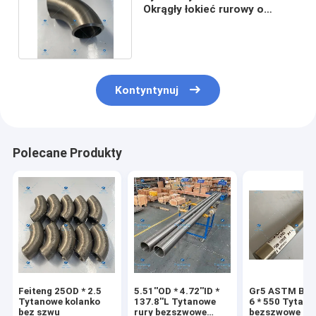
Okrągły łokieć rurowy o
wysokiej wytrzymałości
Kontyntynuj
Polecane Produkty
Feiteng 25OD * 2.5
5.51''OD * 4.72''ID *
Gr5 ASTM B348
Tytanowe kolanko
137.8''L Tytanowe
6 * 550 Tytan
bez szwu
rury bezszwowe
bezszwowe rur