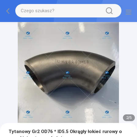
2
/
5
Tytanowy Gr2 OD76 * ID5.5 Okrągły łokieć rurowy o